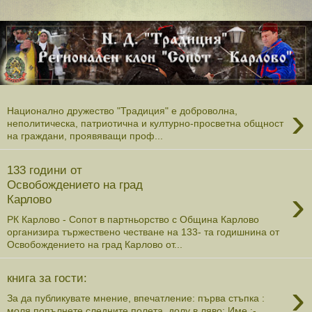
›
Национално дружество "Традиция" е доброволна,
неполитическа, патриотична и културно-просветна общност
на граждани, проявяващи проф...
133 години от
Освобождението на град
›
Карлово
РК Карлово - Сопот в партньорство с Община Карлово
организира тържествено честване на 133- та годишнина от
Освобождението на град Карлово от...
книга за гости:
›
За да публикувате мнение, впечатление: първа стъпка :
моля попълнете следните полета, долу в ляво: Име :-