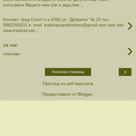
попълвате Вашето име (не е задължи...
›
Контакт: град Сопот п.к 4330 ул. "Добрила" № 23 тел.
0882291631 e- mail: tradiciqsopotkarlovo@gmail.com web site:
www.tradizia.esn...
›
за нас
членове:
›
Начална страница
Преглед на уеб версията
Предоставено от
Blogger
.