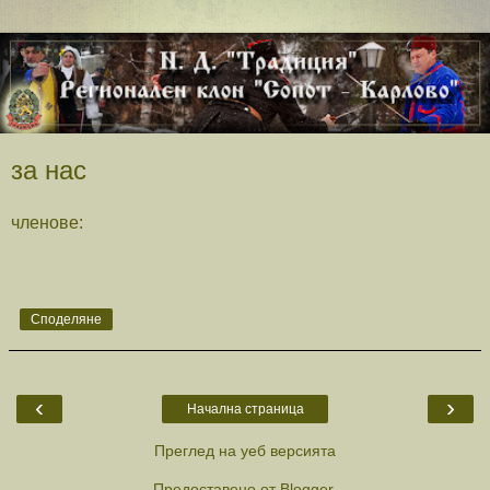
за нас
членове:
Споделяне
‹
›
Начална страница
Преглед на уеб версията
Предоставено от
Blogger
.